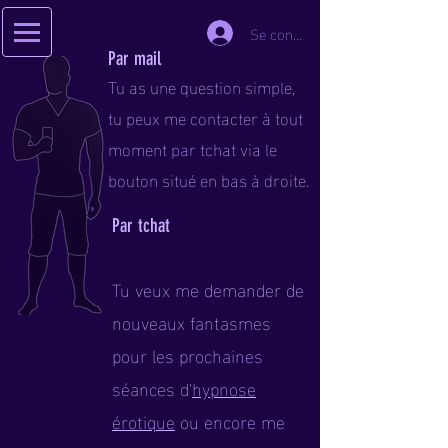
Se connecter
Par mail
Tu as une question simple,
tu peux me contacter à tout
moment par tchat via le
bouton situé en bas à droite.
Par tchat
Tu veux me demander de
nouveaux fantasmes
pour les prochaines
séances d'
hypnose
érotique
ou encore me