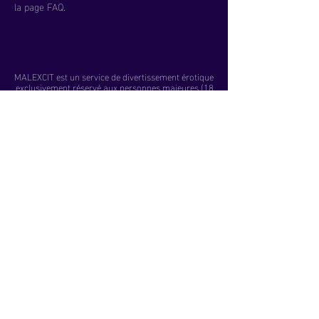
la page FAQ.
MALEXCIT est un service de divertissement érotique
exclusivement réservé aux personnes majeures (18
ans et plus). Les séances proposées ne constituent
pas un acte médical ou thérapeutique et sont
contre-indiquées aux personnes souffrant de
psychoses ou de pathologies psychiatriques
sévères. Ne jamais écouter en conduisant ou en
utilisant des machines.
FAQ
Discrétion & sécurité
Se désabonner
Conditions Générales de Ventes
Mentions légales & confidentialité