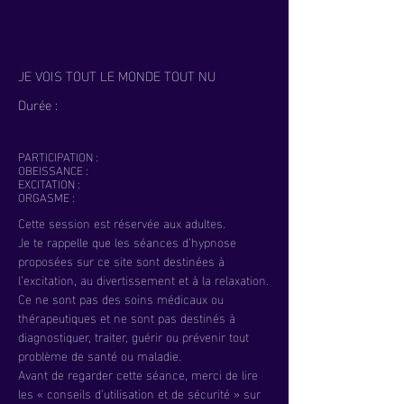
JE VOIS TOUT LE MONDE TOUT NU
Durée :
PARTICIPATION :
OBEISSANCE :
EXCITATION :
ORGASME :
Cette session est réservée aux adultes.
Je te rappelle que les séances d’hypnose
proposées sur ce site sont destinées à
l’excitation, au divertissement et à la relaxation.
Ce ne sont pas des soins médicaux ou
thérapeutiques et ne sont pas destinés à
diagnostiquer, traiter, guérir ou prévenir tout
problème de santé ou maladie.
Avant de regarder cette séance, merci de lire
les « conseils d’utilisation et de sécurité » sur