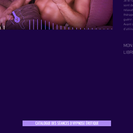
Je te 
sont de
relaxa
thérape
guérir
Avant d
d’utili
MON
LIBR
CATALOGUE DES SÉANCES D'HYPNOSE ÉROTIQUE