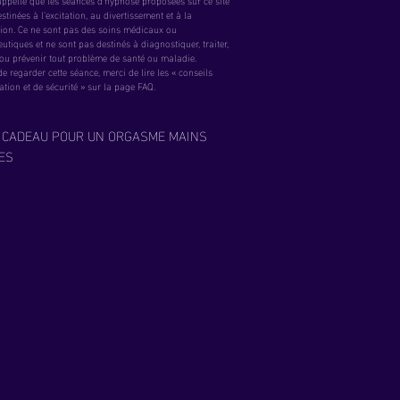
rappelle que les séances d’hypnose proposées sur ce site
stinées à l’excitation, au divertissement et à la
tion. Ce ne sont pas des soins médicaux ou
utiques et ne sont pas destinés à diagnostiquer, traiter,
 ou prévenir tout problème de santé ou maladie.
e regarder cette séance, merci de lire les « conseils
sation et de sécurité » sur la page FAQ.
 CADEAU POUR UN ORGASME MAINS
ES