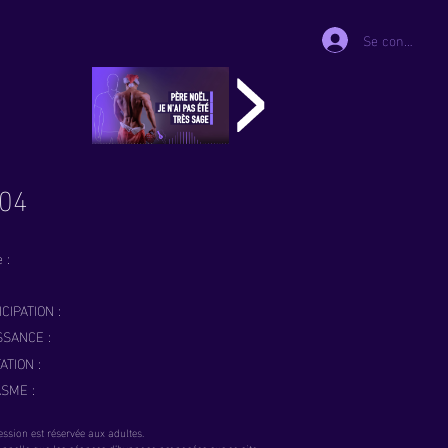
Se connecter
04
 :
CIPATION :
SSANCE :
ATION :
SME :
ession est réservée aux adultes.